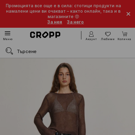
Промоцията все още е в сила: стотици продукти на
намалени цени ви очакват – както онлайн, така и в
магазините 🤑
За нея
За него
Акаунт
Любими
Количка
Меню