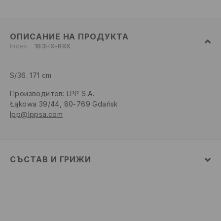
ОПИСАНИЕ НА ПРОДУКТА
Index
183HX-88X
S/36. 171 cm
Производител
:
LPP S.A.
Łąkowa 39/44, 80-769 Gdańsk
lpp@lppsa.com
СЪСТАВ И ГРИЖИ
ПЪРВА МАТЕРИЯ
:
100% ПОЛИЕСТЕР