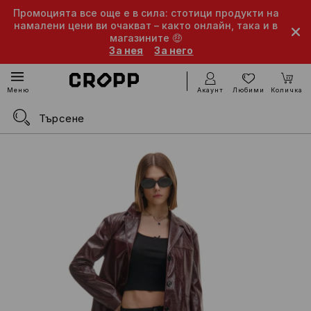
Промоцията все още е в сила: стотици продукти на
намалени цени ви очакват – както онлайн, така и в
магазините 🤑
За нея
За него
Акаунт
Любими
Количка
Меню