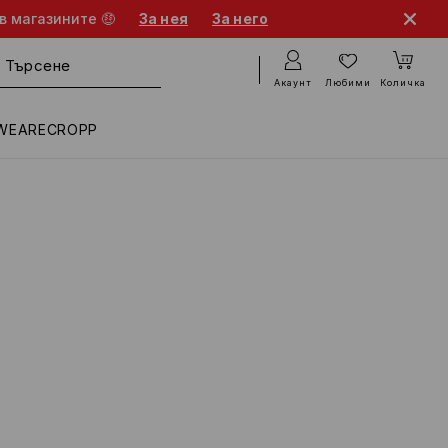
в магазините 🤑
За нея
За него
Акаунт
Любими
Количка
WEARECROPP