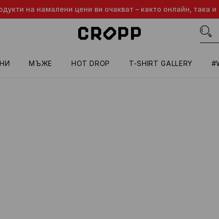
одукти на намалени цени ви очакват – както онлайн, така и 
НИ
МЪЖЕ
HOT DROP
T-SHIRT GALLERY
#