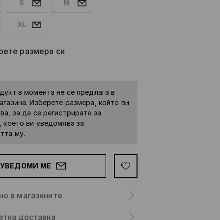
S
M
XL
рете размера си
дукт в момента не се предлага в
агазина. Изберете размера, който ви
ва, за да се регистрирате за
, което ви уведомява за
тта му.
УВЕДОМИ МЕ
но в магазините
атна доставка