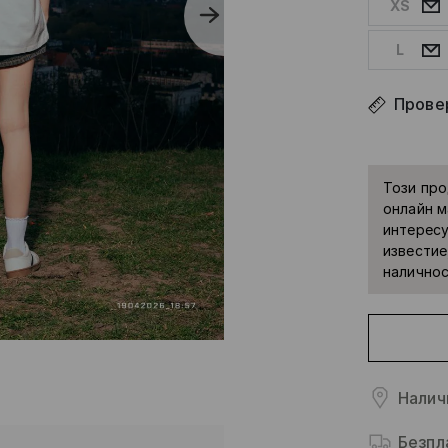
XS
L
Прове
Този про
онлайн м
интересу
известие
наличнос
Налич
Безпл