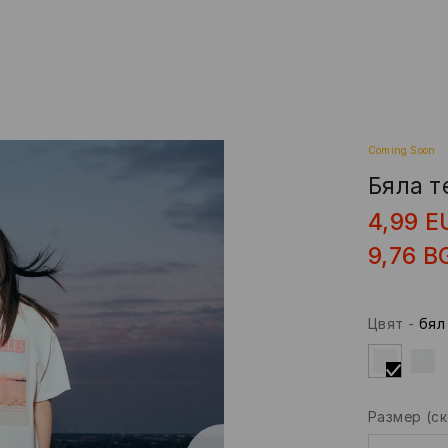
Coming Soon
Бяла т
4,99
E
9,76
B
Цвят
-
бял
Размер
(с