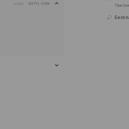
Index
867FL-00M
При пок
Безпл