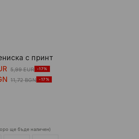
ениска с принт
UR
5,99
EUR
-17%
GN
11,72
BGN
-17%
коро ще бъде наличен)