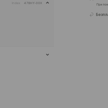
Index
478HY-00X
При пок
Безпл