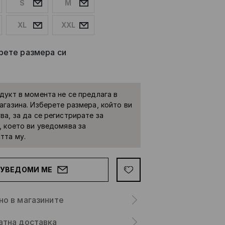
S
M
XL
XXL
рете размера си
дукт в момента не се предлага в
агазина. Изберете размера, който ви
ва, за да се регистрирате за
, което ви уведомява за
тта му.
УВЕДОМИ МЕ
но в магазините
атна доставка