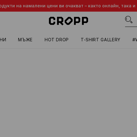
одукти на намалени цени ви очакват – както онлайн, така и 
НИ
МЪЖЕ
HOT DROP
T-SHIRT GALLERY
#