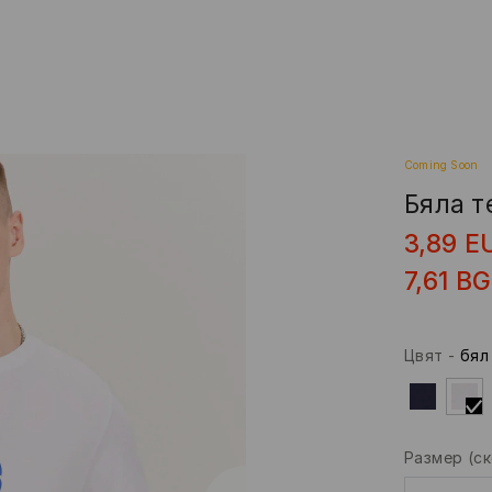
Coming Soon
Бяла т
3,89
E
7,61
BG
Цвят
-
бял
Размер
(с