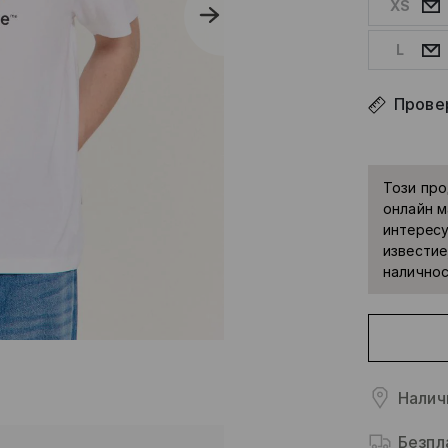
XS
L
Прове
Този про
онлайн м
интересу
известие
наличнос
Налич
Безпл