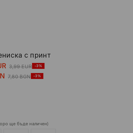
ениска с принт
UR
3,99
EUR
-3%
N
7,80
BGN
-3%
коро ще бъде наличен)