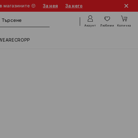
в магазините 🤑
За нея
За него
Акаунт
Любими
Количка
WEARECROPP