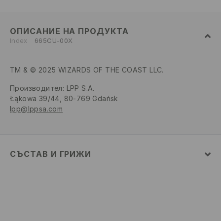
ОПИСАНИЕ НА ПРОДУКТА
Index
665CU-00X
TM & © 2025 WIZARDS OF THE COAST LLC.
Производител
:
LPP S.A.
Łąkowa 39/44, 80-769 Gdańsk
lpp@lppsa.com
СЪСТАВ И ГРИЖИ
Материя І
:
100% ПАМУК
МОЖЕ ДА СЕ ПЕРЕ В ПЕРАЛНАТА МАШИНА, В