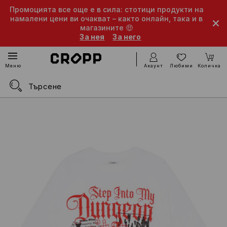
Промоцията все още е в сила: стотици продукти на
намалени цени ви очакват – както онлайн, така и в
магазините 🤑
За нея
За него
Акаунт
Любими
Количка
Меню