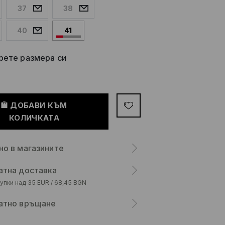
37
38
40
41
рете размера си
ДОБАВИ КЪМ
КОЛИЧКАТА
но в магазините
атна доставка
упки над 35 EUR / 68,45 BGN
атно връщане