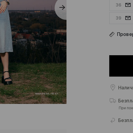
36
39
Прове
Налич
Безпл
При пок
Безпл