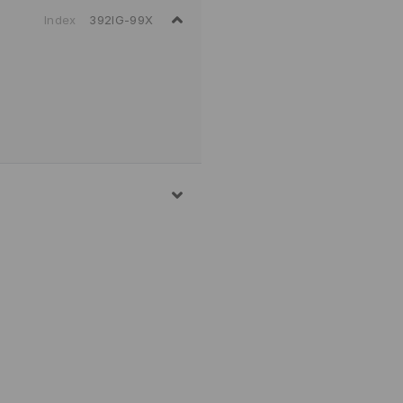
Index
392IG-99X