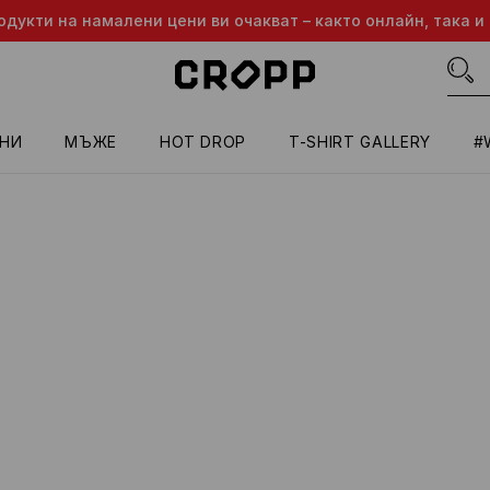
одукти на намалени цени ви очакват – както онлайн, така и 
НИ
МЪЖЕ
HOT DROP
T-SHIRT GALLERY
#