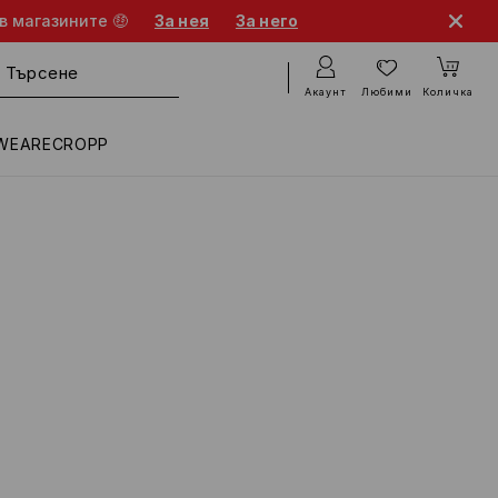
в магазините 🤑
За нея
За него
Акаунт
Любими
Количка
WEARECROPP