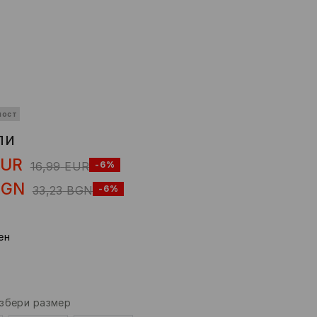
ност
ли
EUR
16,99
EUR
-6%
BGN
33,23
BGN
-6%
eн
збери размер