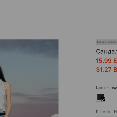
Ниска налич
Cанда
15,99
31,27
Цвят
-
чер
Размер
-
И