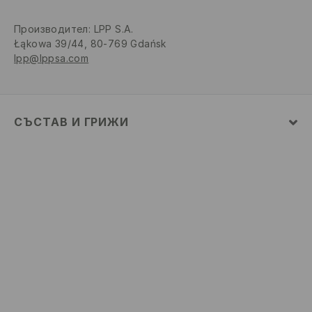
Производител
:
LPP S.A.
Łąkowa 39/44, 80-769 Gdańsk
lpp@lppsa.com
СЪСТАВ И ГРИЖИ
ПЪРВА МАТЕРИЯ
:
100% ПАМУК
ЗАБРАНЕНО Е ИЗБЕЛВАНЕТО
ДА НЕ СЕ ГЛАДИ
ЗАБРАНЕНО ХИМИЧЕСКО ЧИСТЕНЕ
НЕ МОЖЕ ДА СЕ ИЗПОЛЗВА ЦЕНТРИФУГА