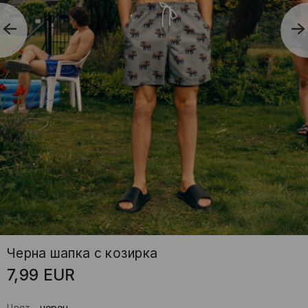
Черна шапка с козирка
7,99
EUR
Цвят
-
черeн