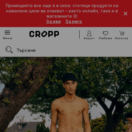
Промоцията все още е в сила: стотици продукти на
намалени цени ви очакват – както онлайн, така и в
магазините 🤑
За нея
За него
Акаунт
Любими
Количка
Меню