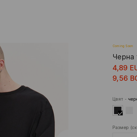
Coming Soon
Черна 
4,89
E
9,56
B
Цвят
-
чер
Размер
(с