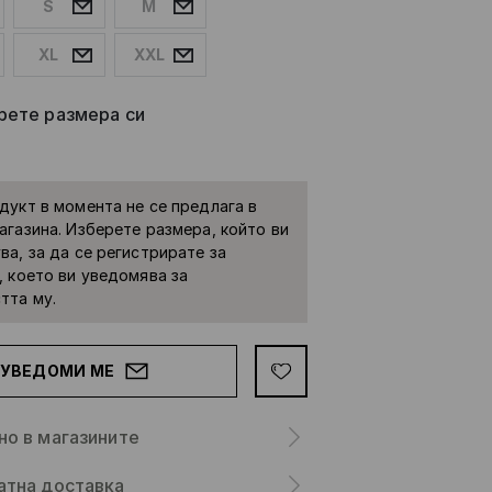
S
M
XL
XXL
рете размера си
дукт в момента не се предлага в
агазина. Изберете размера, който ви
ва, за да се регистрирате за
, което ви уведомява за
тта му.
УВЕДОМИ МЕ
но в магазините
атна доставка