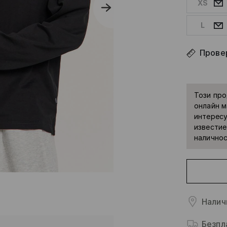
XS
L
Прове
Този про
онлайн м
интересу
известие
наличнос
Налич
Безпл