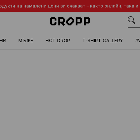
одукти на намалени цени ви очакват – както онлайн, така и 
НИ
МЪЖЕ
HOT DROP
T-SHIRT GALLERY
#