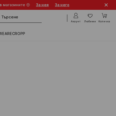
в магазините 🤑
За нея
За него
Акаунт
Любими
Количка
WEARECROPP