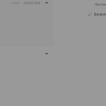
Index
221HZ-99X
При пок
Безпл