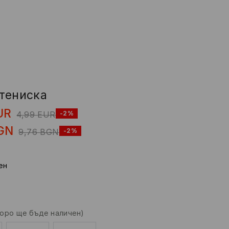
тениска
UR
4,99
EUR
-2%
GN
9,76
BGN
-2%
eн
коро ще бъде наличен)