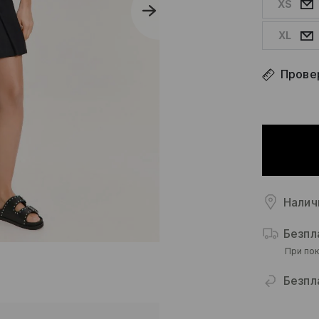
XS
XL
Прове
Налич
Безпл
При пок
Безпл