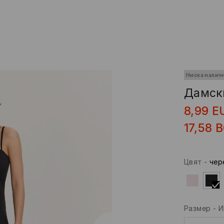
Ниска налич
Дамск
8,99
E
17,58
B
Цвят
-
чер
Размер
-
И