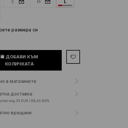
S
M
L
рете размера си
ДОБАВИ КЪМ
КОЛИЧКАТА
но в магазините
атна доставка
упки над 35 EUR / 68,45 BGN
атно връщане