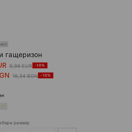
ност
и гащеризон
UR
9,99
EUR
-10%
GN
19,54
BGN
-10%
eн
збери размер