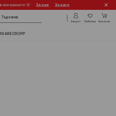
в магазините 🤑
За нея
За него
Акаунт
Любими
Количка
WEARECROPP