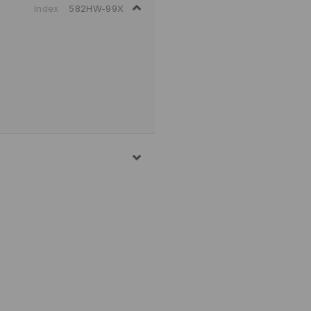
Index
582HW-99X
Д, 7% ЕЛАСТАН