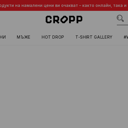
одукти на намалени цени ви очакват – както онлайн, така и 
НИ
МЪЖЕ
HOT DROP
T-SHIRT GALLERY
#