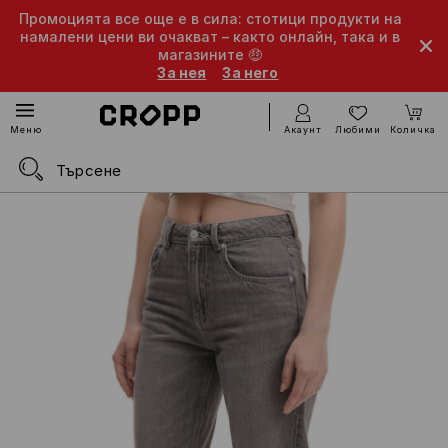
Промоцията все още е в сила: стотици продукти на
намалени цени ви очакват – както онлайн, така и в
магазините 🤑
За нея
За него
Акаунт
Любими
Количка
Меню