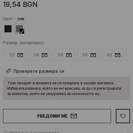
19,54
BGN
Цвят
-
сив
Размер
(изчерпано)
32
34
36
38
40
Проверете размера си
Този продукт в момента не се предлага в онлайн магазина.
Изберете размера, който ви интересува, за да се регистрирате
за известие, което ви уведомява за наличността му.
УВЕДОМИ МЕ
Налично в магазините