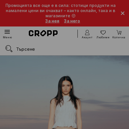
Промоцията все още е в сила: стотици продукти на
намалени цени ви очакват – както онлайн, така и в
магазините 🤑
За нея
За него
Акаунт
Любими
Количка
Меню