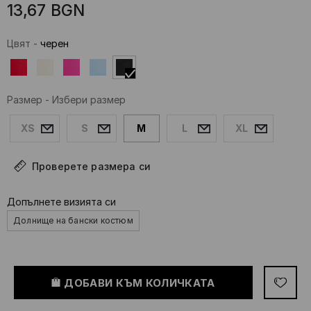
13,67
BGN
Цвят
-
черeн
Размер
-
Избери размер
XS
S
M
L
XL
Проверете размера си
Допълнете визията си
Долнище на бански костюм
ДОБАВИ КЪМ КОЛИЧКАТА