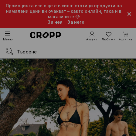
Промоцията все още е в сила: стотици продукти на
намалени цени ви очакват – както онлайн, така и в
магазините 🤑
За нея
За него
Акаунт
Любими
Количка
Меню