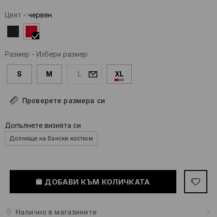
Цвят
-
червeн
Размер
-
Избери размер
S
M
L
XL
Проверете размера си
Допълнете визията си
Долнище на бански костюм
ДОБАВИ КЪМ КОЛИЧКАТА
Налично в магазините