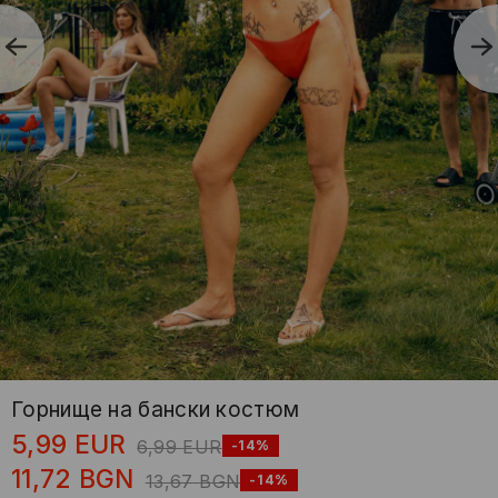
Горнище на бански костюм
5,99
EUR
6,99
EUR
-14%
11,72
BGN
13,67
BGN
-14%