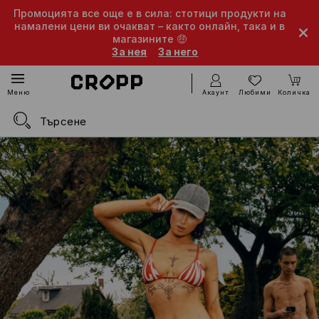
Промоцията все още е в сила: стотици продукти на
намалени цени ви очакват – както онлайн, така и в
магазините 🤑
За нея
За него
Акаунт
Любими
Количка
Меню