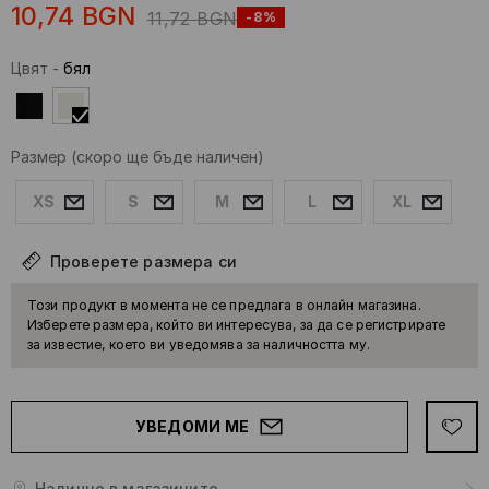
10,74
BGN
11,72
BGN
-8%
Цвят
-
бял
Размер
(скоро ще бъде наличен)
XS
S
M
L
XL
Проверете размера си
Този продукт в момента не се предлага в онлайн магазина.
Изберете размера, който ви интересува, за да се регистрирате
за известие, което ви уведомява за наличността му.
УВЕДОМИ МЕ
Налично в магазините