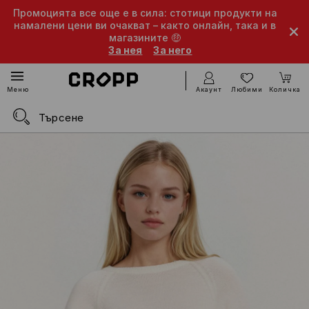
Промоцията все още е в сила: стотици продукти на
намалени цени ви очакват – както онлайн, така и в
магазините 🤑
За нея
За него
Акаунт
Любими
Количка
Меню