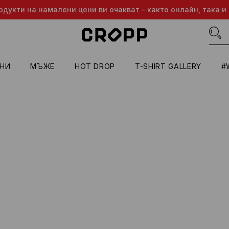
одукти на намалени цени ви очакват – както онлайн, така и 
НИ
МЪЖЕ
HOT DROP
T-SHIRT GALLERY
#