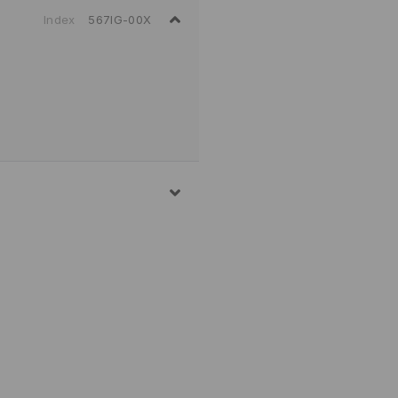
Index
567IG-00X
Н
ТО