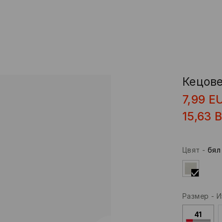
Кецов
7,99
E
15,63
Цвят
-
бял
Размер
-
И
41