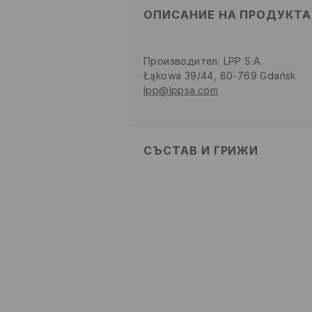
ОПИСАНИЕ НА ПРОДУКТА
Производител
:
LPP S.A.
Łąkowa 39/44, 80-769 Gdańsk
lpp@lppsa.com
СЪСТАВ И ГРИЖИ
ГОРНА ЧАСТ
:
100% ПОЛИУРЕТА
СТЕЛКА
:
100% ПОЛИЕСТЕР
ПОДМЕТКА
:
100% ТПР
ЗАБРАНЕНО Е ИЗБЕЛВАНЕ
ДА НЕ СЕ ГЛАДИ