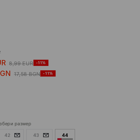
е
UR
8,99
EUR
-11%
BGN
17,58
BGN
-11%
збери размер
42
43
44