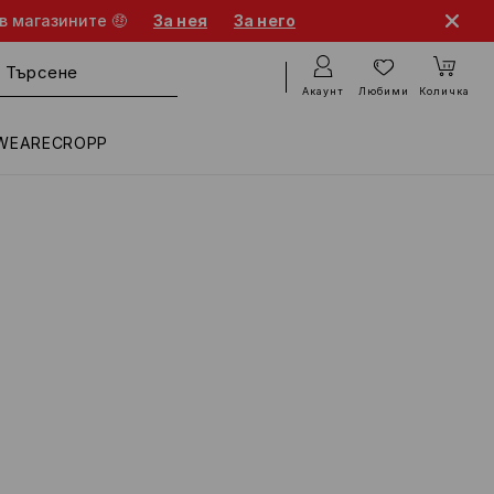
в магазините 🤑
За нея
За него
Акаунт
Любими
Количка
WEARECROPP