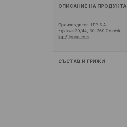
ОПИСАНИЕ НА ПРОДУКТА
Производител
:
LPP S.A.
Łąkowa 39/44, 80-769 Gdańsk
lpp@lppsa.com
СЪСТАВ И ГРИЖИ
ГОРНА ЧАСТ
:
100% ПОЛИУРЕТА
СТЕЛКА
:
100% ПОЛИЕСТЕР
ПОДМЕТКА
:
100% ТПР