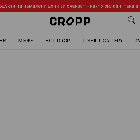
одукти на намалени цени ви очакват – както онлайн, така и 
НИ
МЪЖЕ
HOT DROP
T-SHIRT GALLERY
#