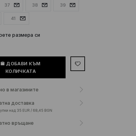
37
38
39
41
рете размера си
ДОБАВИ КЪМ
КОЛИЧКАТА
но в магазините
атна доставка
упки над 35 EUR / 68,45 BGN
атно връщане