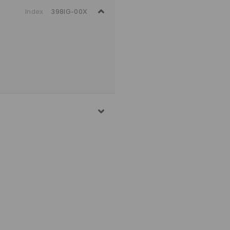
Index
398IG-00X
Н