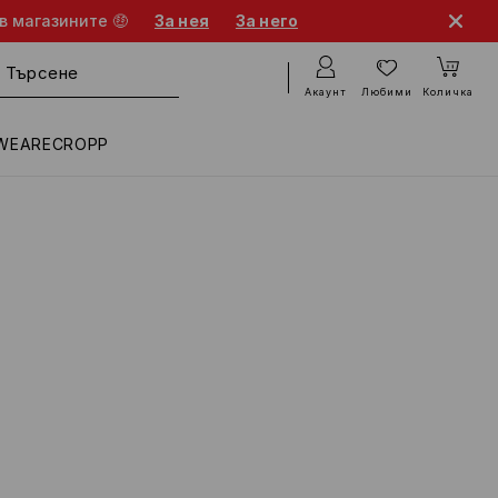
в магазините 🤑
За нея
За него
Акаунт
Любими
Количка
WEARECROPP