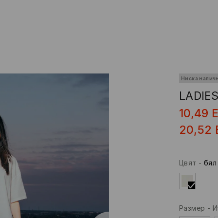
Ниска налич
LADIE
10,49
20,52
Цвят
-
бял
Размер
-
И