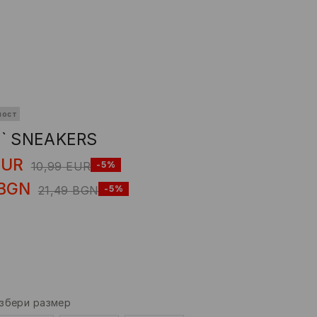
ност
S` SNEAKERS
EUR
10,99
EUR
-5%
BGN
21,49
BGN
-5%
збери размер