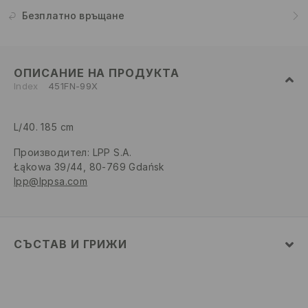
Безплатно връщане
ОПИСАНИЕ НА ПРОДУКТА
Index
451FN-99X
L/40. 185 cm
Производител
:
LPP S.A.
Łąkowa 39/44, 80-769 Gdańsk
lpp@lppsa.com
СЪСТАВ И ГРИЖИ
ПЪРВА МАТЕРИЯ
:
100% ПАМУК