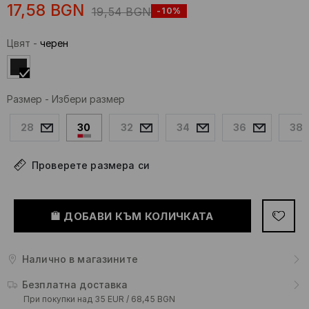
17,58
BGN
19,54
BGN
-10%
Цвят
-
черeн
Размер
-
Избери размер
28
30
32
34
36
38
Проверете размера си
ДОБАВИ КЪМ КОЛИЧКАТА
Налично в магазините
Безплатна доставка
При покупки над 35 EUR / 68,45 BGN