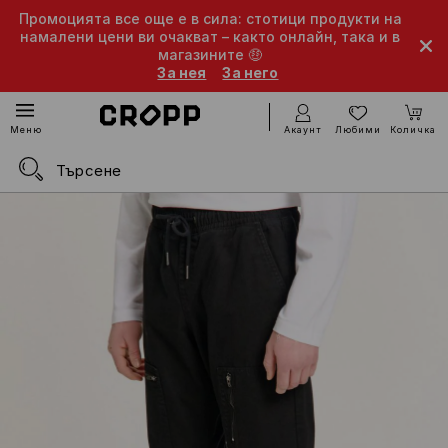
Промоцията все още е в сила: стотици продукти на
намалени цени ви очакват – както онлайн, така и в
магазините 🤑
За нея
За него
Акаунт
Любими
Количка
Меню