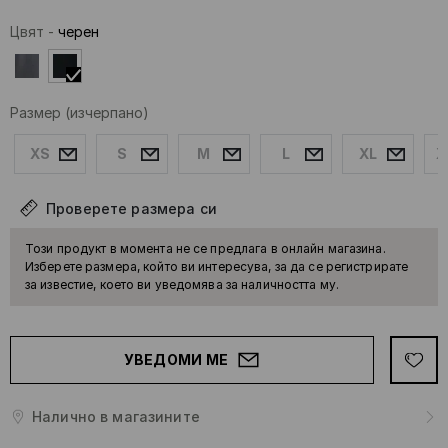
Цвят
-
черeн
Размер
(изчерпано)
XS
S
M
L
XL
X
Проверете размера си
Този продукт в момента не се предлага в онлайн магазина.
Изберете размера, който ви интересува, за да се регистрирате
за известие, което ви уведомява за наличността му.
УВЕДОМИ МЕ
Налично в магазините