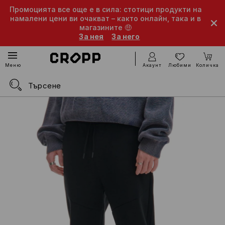
Промоцията все още е в сила: стотици продукти на
намалени цени ви очакват – както онлайн, така и в
магазините 🤑
За нея
За него
Акаунт
Любими
Количка
Меню