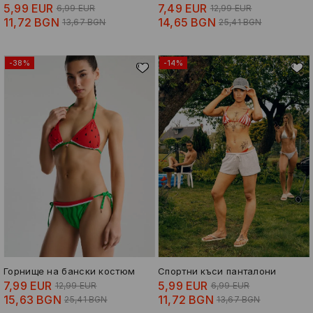
5,99 EUR
7,49 EUR
6,99 EUR
12,99 EUR
11,72 BGN
14,65 BGN
13,67 BGN
25,41 BGN
-38%
-14%
Горнище на бански костюм
Спортни къси панталони
7,99 EUR
5,99 EUR
12,99 EUR
6,99 EUR
15,63 BGN
11,72 BGN
25,41 BGN
13,67 BGN