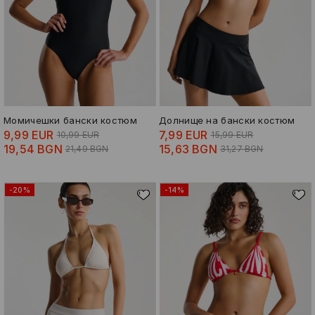
Момичешки бански костюм
Долнище на бански костюм
9,99 EUR
7,99 EUR
10,99 EUR
15,99 EUR
19,54 BGN
15,63 BGN
21,49 BGN
31,27 BGN
-20%
-14%