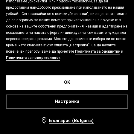
Използваме „бисквитки“ или подобни технологии, за да ви
предоставим най-доброто преживяване при използването на нашия
уебсайт. Съгласявайки се с всички „бисквитки“, вие ще ни позволите
да се погрижим за вашия комфорт при извършване на покупки въз
основа на вашите собствени предпочитания, навици и адаптиране на
показването на нашата оферта индивидуално към вашите нужди или
персонализирана реклама. Можете да промените избора си по всяко
време, като кликнете върху опцията „Настройки“. За да научите
повече, ви препоръчваме да прочетете
Политиката за бисквитки
и
Политиката за поверителност
.
Чанта тип шопър
Колан-Верига
4,99 EUR
4,49 EUR
OK
5,99 EUR
5,49 EUR
9,76 BGN
8,78 BGN
11,72 BGN
10,74 BGN
Настройки
-17%
-17%
България (Bulgaria)