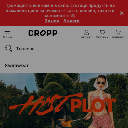
Промоцията все още е в сила: стотици продукти на
намалени цени ви очакват – както онлайн, така и в
магазините 🤑
За нея
За него
Акаунт
Любими
Количка
Меню
Swimwear