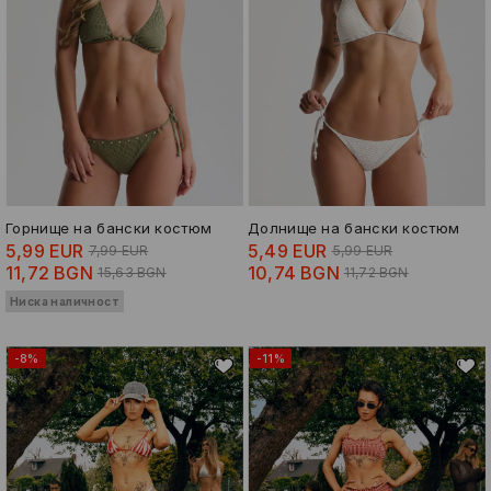
Горнище на бански костюм
Долнище на бански костюм
5,99 EUR
5,49 EUR
7,99 EUR
5,99 EUR
11,72 BGN
10,74 BGN
15,63 BGN
11,72 BGN
Ниска наличност
-8%
-11%