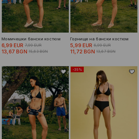
Момичешки бански костюм
Горнище на бански костюм
6,99 EUR
5,99 EUR
7,99 EUR
6,99 EUR
13,67 BGN
11,72 BGN
15,63 BGN
13,67 BGN
-35%