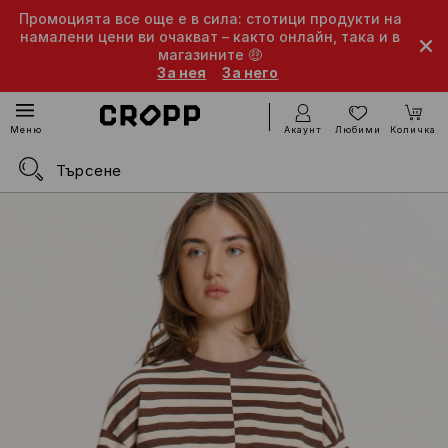
Промоцията все още е в сила: стотици продукти на
намалени цени ви очакват – както онлайн, така и в
магазините 🤑
За нея
За него
Акаунт
Любими
Количка
Меню