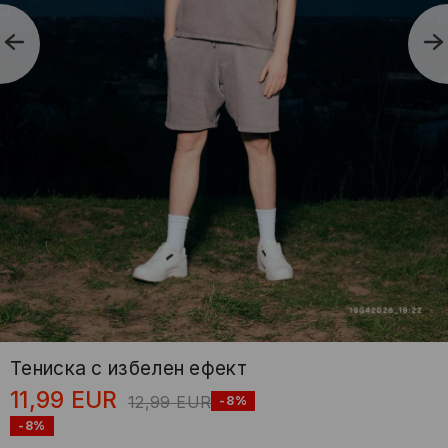
Тениска с избелен ефект
11,99
EUR
12,99
EUR
-8%
-8%