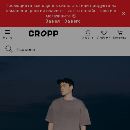
Промоцията все още е в сила: стотици продукти на
намалени цени ви очакват – както онлайн, така и в
магазините 🤑
За нея
За него
Акаунт
Любими
Количка
Меню