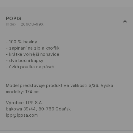
POPIS
Index
266CU-99X
100 % bavlny
zapínání na zip a knoflík
krátké volnější nohavice
dvě boční kapsy
úzká poutka na pásek
Model představuje produkt ve velikosti S/36. Výška
modelky: 174 cm
Výrobce
:
LPP S.A.
Łąkowa 39/44, 80-769 Gdańsk
lpp@lppsa.com