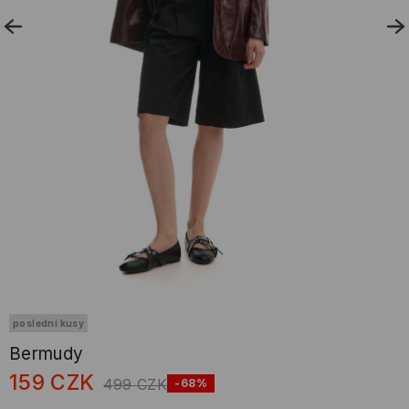
poslední kusy
Bermudy
159
CZK
499
CZK
-68%