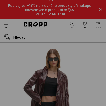
ej se: -15% na zlevněné produkty při nákupu
-10% na zlevn
libovolných 5 produktů 😎👌🔥
POUZE V APLIKACI
Účet
Oblíbené
Košík
Menu