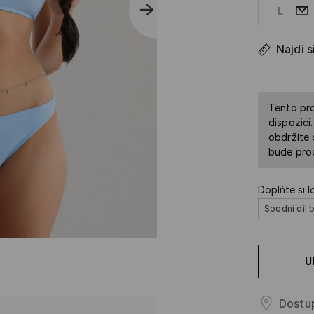
L
Najdi s
Tento pro
dispozici
obdržíte 
bude prod
Doplňte si l
Spodní díl b
U
Dostu