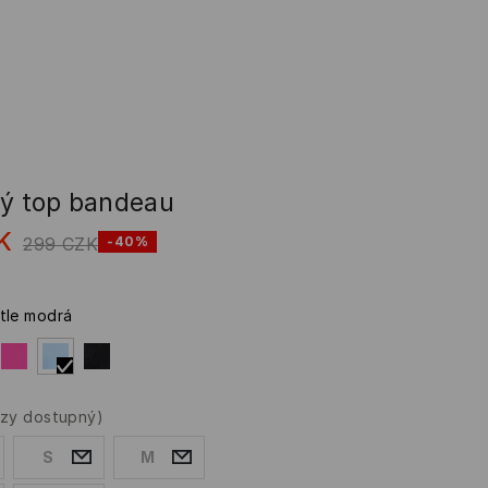
vý top bandeau
K
299
CZK
-40%
tle modrá
rzy dostupný)
S
M