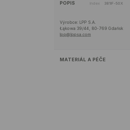
POPIS
Index
381IF-50X
Výrobce
:
LPP S.A.
Łąkowa 39/44, 80-769 Gdańsk
lpp@lppsa.com
MATERIÁL A PÉČE
PRVNÍ MATERIÁL
:
82% POLYAMID,
1. PODEŠÍVKA
:
90% POLYESTER, 
TEPLOTA MYTÍ RUKOU
VÝROBEK SE NESMÍ BĚLIT
VÝROBEK SE NESMÍ ŽEHLIT