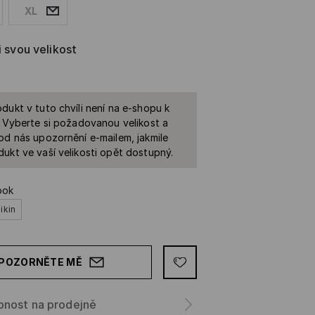
XL
i svou velikost
dukt v tuto chvíli není na e-shopu k
. Vyberte si požadovanou velikost a
od nás upozornění e-mailem, jakmile
ukt ve vaší velikosti opět dostupný.
ook
ikin
POZORNĚTE MĚ
pnost na prodejně