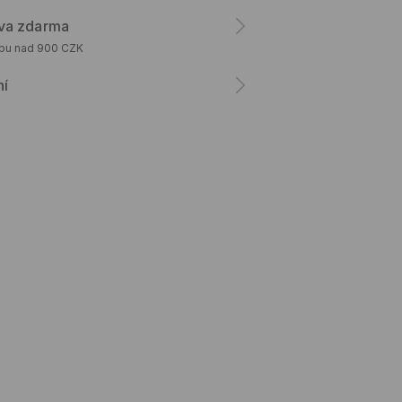
va zdarma
upu nad 900 CZK
ní