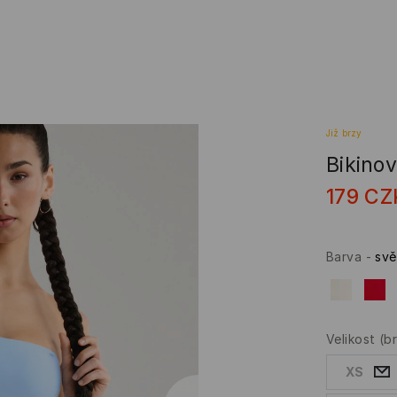
Již brzy
Bikino
179
CZ
Barva
-
svě
Velikost
(b
XS