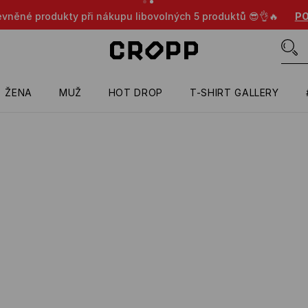
evněné produkty při nákupu libovolných 5 produktů 😎👌🔥
PO
ŽENA
MUŽ
HOT DROP
T-SHIRT GALLERY