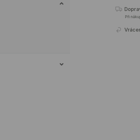
Dopra
Při nák
Vráce
 18% ELASTAN
10% ELASTAN