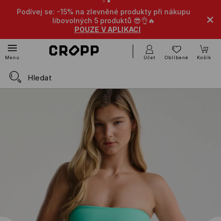
ívej se: -15% na zlevněné produkty při nákupu
-10% na zle
libovolných 5 produktů 😎👌🔥
POUZE V APLIKACI
Účet
Oblíbené
Košík
Menu