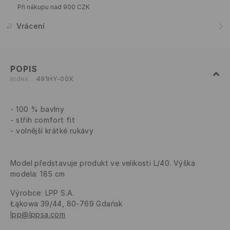
Při nákupu nad 900 CZK
Vrácení
POPIS
Index
491HY-00X
100 % bavlny
střih comfort fit
volnější krátké rukávy
Model představuje produkt ve velikosti L/40. Výška
modela: 185 cm
Výrobce
:
LPP S.A.
Łąkowa 39/44, 80-769 Gdańsk
lpp@lppsa.com