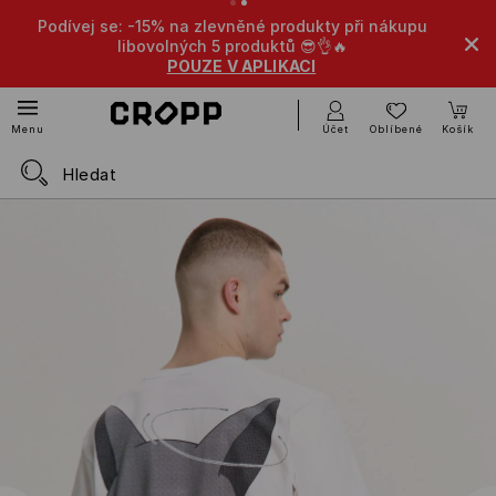
Podívej se: -15% na zlevněné produkty při nákupu
libovolných 5 produktů 😎👌🔥
POUZE V APLIKACI
Účet
Oblíbené
Košík
Menu