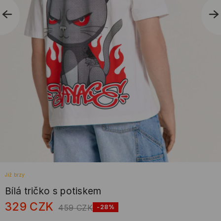
Již brzy
Bílá tričko s potiskem
329
CZK
459
CZK
-28%