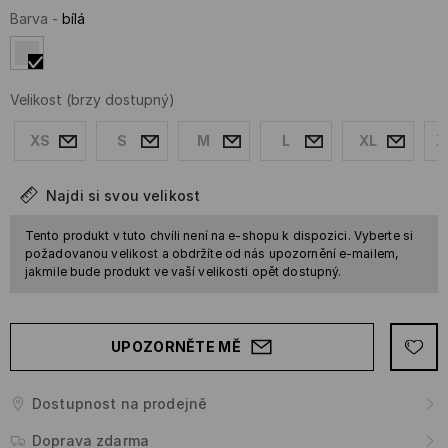
Barva
-
bílá
Velikost
(brzy dostupný)
XS
S
M
L
XL
X
Najdi si svou velikost
Tento produkt v tuto chvíli není na e-shopu k dispozici. Vyberte si
požadovanou velikost a obdržíte od nás upozornění e-mailem,
jakmile bude produkt ve vaší velikosti opět dostupný.
UPOZORNĚTE MĚ
Dostupnost na prodejně
Doprava zdarma