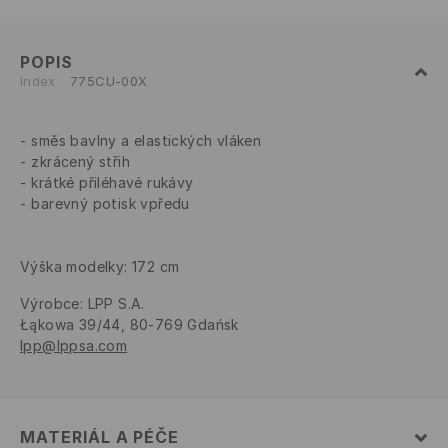
POPIS
Index
775CU-00X
směs bavlny a elastických vláken
zkrácený střih
krátké přiléhavé rukávy
barevný potisk vpředu
Výška modelky: 172 cm
Výrobce
:
LPP S.A.
Łąkowa 39/44, 80-769 Gdańsk
lpp@lppsa.com
MATERIÁL A PÉČE