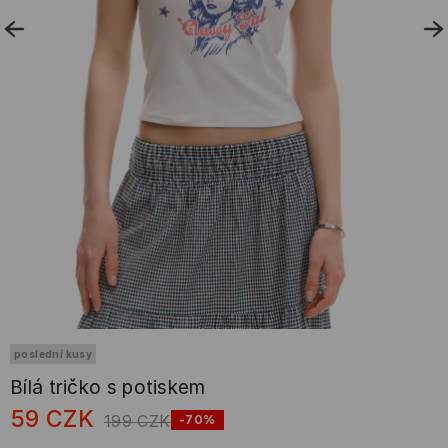
poslední kusy
Bílá tričko s potiskem
59
CZK
199
CZK
-70%