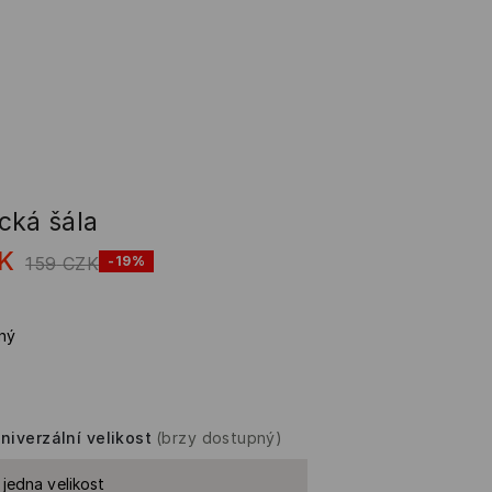
cká šála
K
159
CZK
-19%
ný
niverzální velikost
(brzy dostupný)
 jedna velikost