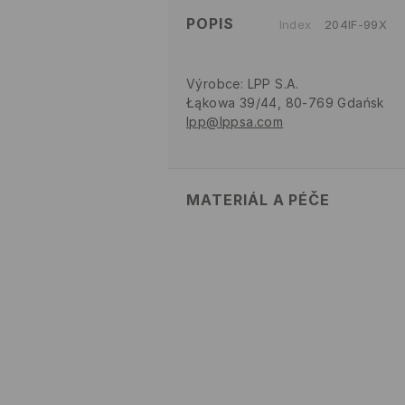
POPIS
Index
204IF-99X
Výrobce
:
LPP S.A.
Łąkowa 39/44, 80-769 Gdańsk
lpp@lppsa.com
MATERIÁL A PÉČE
PRVNÍ POLOŽKA
:
100% POLYESTE
VÝROBEK SE NESMÍ BĚLIT
VÝROBEK SE NESMÍ ŽEHLIT