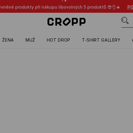
evněné produkty při nákupu libovolných 5 produktů 😎👌🔥
PO
ŽENA
MUŽ
HOT DROP
T-SHIRT GALLERY