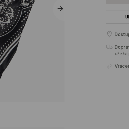
U
Dostu
Dopra
Při nák
Vráce