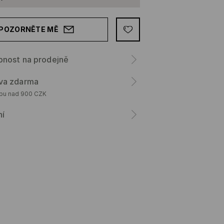
POZORNĚTE MĚ
pnost na prodejně
va zdarma
upu nad 900 CZK
ní