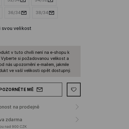
36/34
38/34
i svou velikost
dukt v tuto chvíli není na e-shopu k
. Vyberte si požadovanou velikost a
od nás upozornění e-mailem, jakmile
ukt ve vaší velikosti opět dostupný.
POZORNĚTE MĚ
pnost na prodejně
va zdarma
upu nad 900 CZK