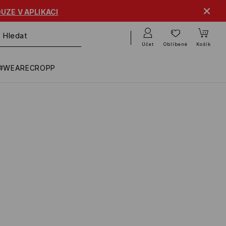
UZE V APLIKACI
Účet
Oblíbené
Košík
#WEARECROPP