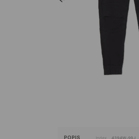
POPIS
Index
4394W-99J