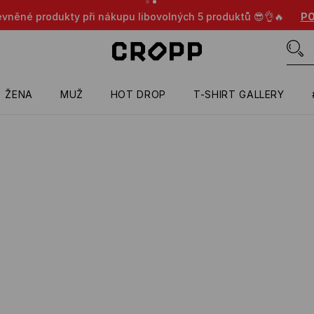
evněné produkty při nákupu libovolných 5 produktů 😎👌🔥
PO
ŽENA
MUŽ
HOT DROP
T-SHIRT GALLERY