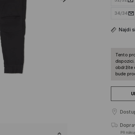
34/34
Najdi s
Tento pro
dispozici
obdržíte 
bude prod
U
Dostu
Dopra
Při nák