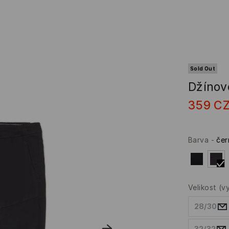
Sold Out
Džínov
359
C
Barva
-
čer
Velikost
(v
28/30
32/32