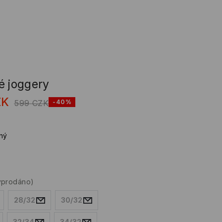
é joggery
ZK
599
CZK
-40%
ný
yprodáno)
28/32
30/32
32/34
34/32