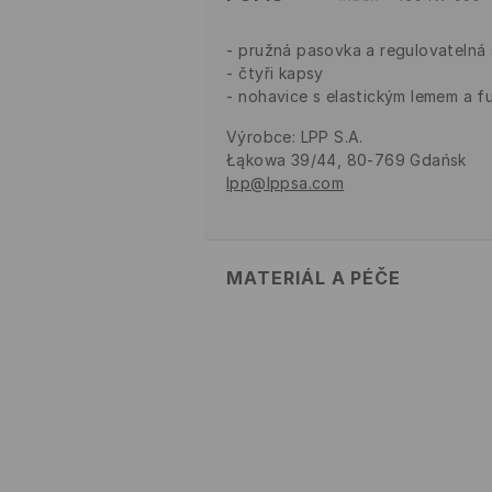
pružná pasovka a regulovatelná 
čtyři kapsy
nohavice s elastickým lemem a f
Výrobce
:
LPP S.A.
Łąkowa 39/44, 80-769 Gdańsk
lpp@lppsa.com
MATERIÁL A PÉČE
Hlavní materiál
:
71% BAVLNA, 27%
PRÁT V PRAČCE PŘI MAX. T
VÝROBEK SE NESMÍ BĚLIT