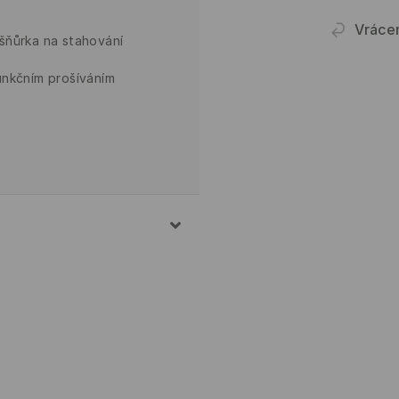
Vráce
šňůrka na stahování
unkčním prošíváním
 POLYESTER, 2% ELASTAN
EPLOTĚ 30°C