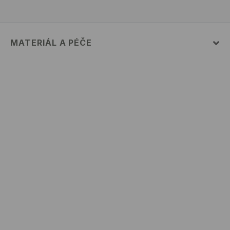
MATERIÁL A PÉČE
PRVNÍ MATERIÁL
:
100% BAVLNA