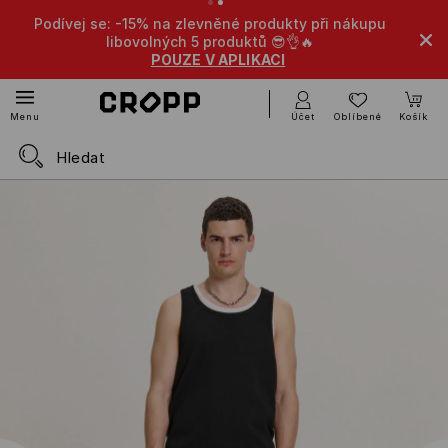
Podívej se: -15% na zlevněné produkty při nákupu
libovolných 5 produktů 😎👌🔥
POUZE V APLIKACI
Účet
Oblíbené
Košík
Menu