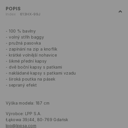
POPIS
Index
613HX-99J
100 % bavlny
volný střih baggy
pružná pasovka
zapínání na zip a knoflík
krátké volnější nohavice
šikmé přední kapsy
dvě boční kapsy s patkami
nakládané kapsy s patkami vzadu
široká poutka na pásek
sepraný efekt
Výška modela: 187 cm
Výrobce
:
LPP S.A.
Łąkowa 39/44, 80-769 Gdańsk
lpp@lppsa.com