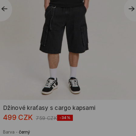
Džínové kraťasy s cargo kapsami
499
CZK
759
CZK
-34%
Barva
-
černý