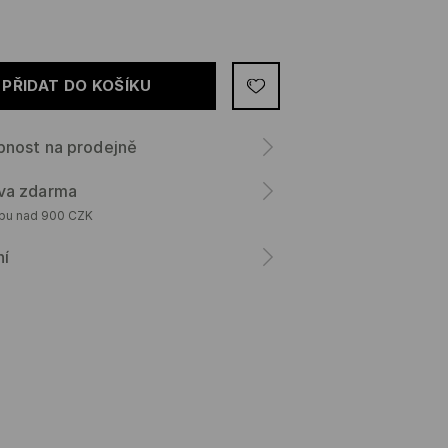
PŘIDAT DO KOŠÍKU
pnost na prodejně
va zdarma
upu nad 900 CZK
ní