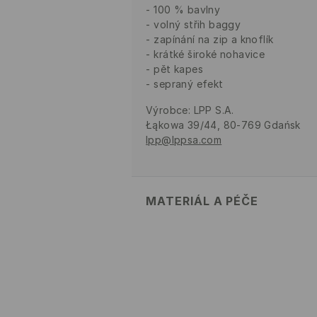
100 % bavlny
volný střih baggy
zapínání na zip a knoflík
krátké široké nohavice
pět kapes
sepraný efekt
Výrobce
:
LPP S.A.
Łąkowa 39/44, 80-769 Gdańsk
lpp@lppsa.com
MATERIÁL A PÉČE
PRVNÍ MATERIÁL
:
100% BAVLNA
VÝROBEK SE NESMÍ BĚLIT
PRÁT V PRAČCE PŘI MAX. T