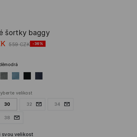
é šortky baggy
ZK
559
CZK
-36%
eděmodrá
yberte velikost
30
32
34
38
i svou velikost