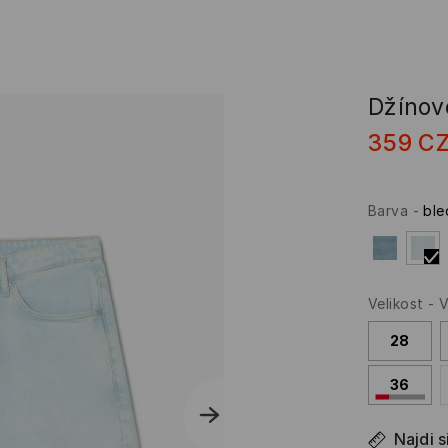
Džínov
359
C
Barva
-
bl
Velikost
-
V
28
36
Najdi s