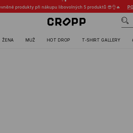
evněné produkty při nákupu libovolných 5 produktů 😎👌🔥
PO
ŽENA
MUŽ
HOT DROP
T-SHIRT GALLERY