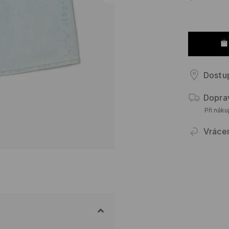
Dostu
Dopra
Při nák
Vráce