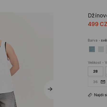
Džínov
499
C
Barva
-
svě
Velikost
-
V
28
36
Najdi s