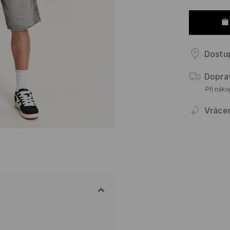
Dostu
Dopra
Při nák
Vráce