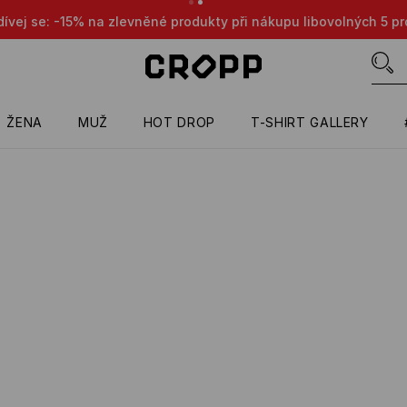
evněné produkty při nákupu libovolných 5 produktů 😎👌🔥
PO
ŽENA
MUŽ
HOT DROP
T-SHIRT GALLERY