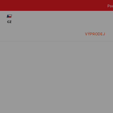
Podívej se: -15% na zl
CZ
VÝPRODEJ