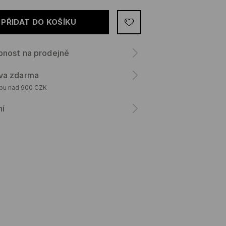
PŘIDAT DO KOŠÍKU
pnost na prodejně
va zdarma
upu nad 900 CZK
ní