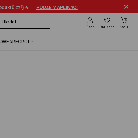
UZE V APLIKACI
Účet
Oblíbené
Košík
#WEARECROPP