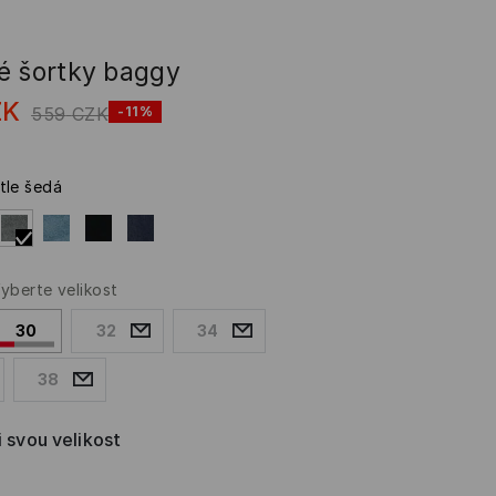
é šortky baggy
ZK
559
CZK
-11%
tle šedá
yberte velikost
30
32
34
38
i svou velikost