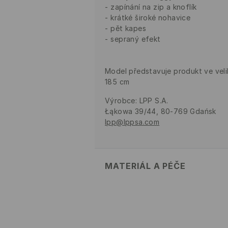
zapínání na zip a knoflík
krátké široké nohavice
pět kapes
sepraný efekt
Model představuje produkt ve veli
185 cm
Výrobce
:
LPP S.A.
Łąkowa 39/44, 80-769 Gdańsk
lpp@lppsa.com
MATERIÁL A PÉČE
PRVNÍ MATERIÁL
:
100% BAVLNA
VÝROBEK SE NESMÍ BĚLIT