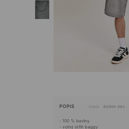
POPIS
Index
620HX-09J
100 % bavlny
volný střih baggy