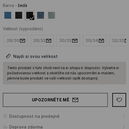
Barva
-
šedá
Velikost
(vyprodáno)
28/30
28/32
30/32
30/34
32/32
Najdi si svou velikost
Tento produkt v tuto chvíli není na e-shopu k dispozici. Vyberte si
požadovanou velikost a obdržíte od nás upozornění e-mailem,
jakmile bude produkt ve vaší velikosti opět dostupný.
UPOZORNĚTE MĚ
Dostupnost na prodejně
Doprava zdarma