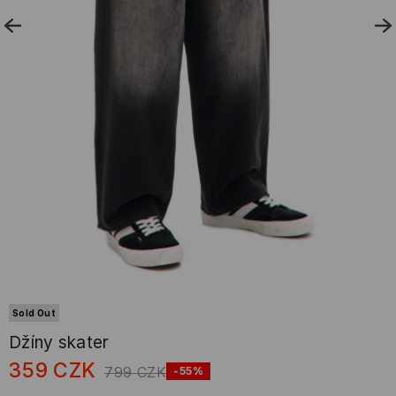
Sold Out
Džíny skater
359
CZK
799
CZK
-55%