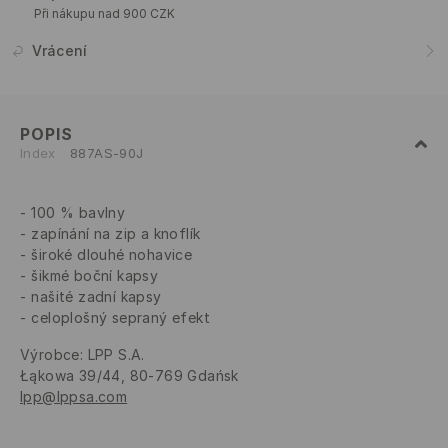
Při nákupu nad 900 CZK
Vrácení
POPIS
Index
887AS-90J
100 % bavlny
zapínání na zip a knoflík
široké dlouhé nohavice
šikmé boční kapsy
našité zadní kapsy
celoplošný sepraný efekt
Výrobce
:
LPP S.A.
Łąkowa 39/44, 80-769 Gdańsk
lpp@lppsa.com