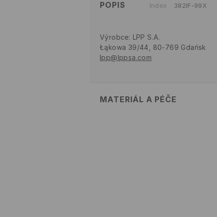
POPIS
Index
382IF-99X
Výrobce
:
LPP S.A.
Łąkowa 39/44, 80-769 Gdańsk
lpp@lppsa.com
MATERIÁL A PÉČE
82% POLYAMID, 18% ELASTAN