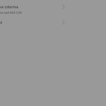
va zdarma
upu nad 900 CZK
ní