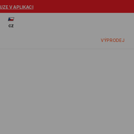
Podívej se: -15% na zl
CZ
VÝPRODEJ