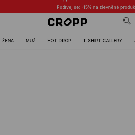
evněné produkty při nákupu libovolných 5 produktů 😎👌🔥
PO
ŽENA
MUŽ
HOT DROP
T-SHIRT GALLERY