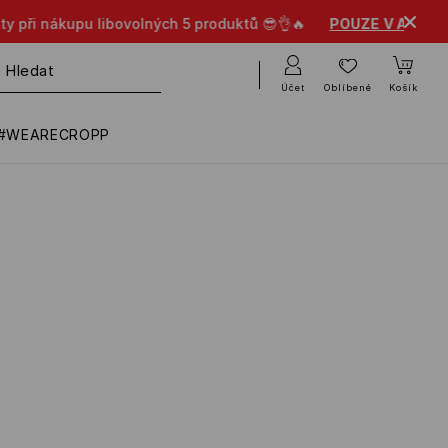
UZE V APLIKACI
Účet
Oblíbené
Košík
#WEARECROPP