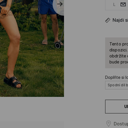
L
Najdi s
Tento pro
dispozici
obdržíte 
bude prod
Doplňte si l
Spodní díl b
U
Dostu