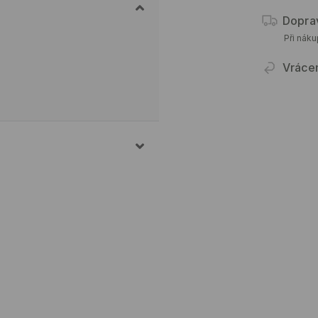
Dopra
Při nák
Vráce