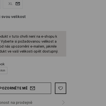
XL
i svou velikost
dukt v tuto chvíli není na e-shopu k
. Vyberte si požadovanou velikost a
od nás upozornění e-mailem, jakmile
ukt ve vaší velikosti opět dostupný.
ook
ikin
POZORNĚTE MĚ
pnost na prodejně