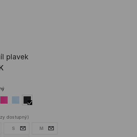
íl plavek
K
ný
rzy dostupný)
S
M