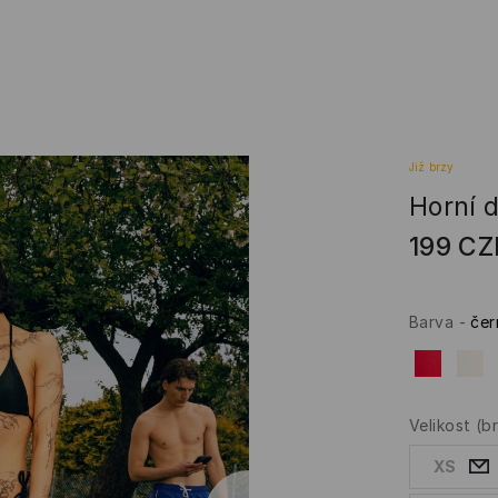
Již brzy
Horní d
199
CZ
Barva
-
čer
Velikost
(b
XS