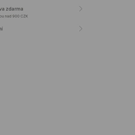
va zdarma
upu nad 900 CZK
ní