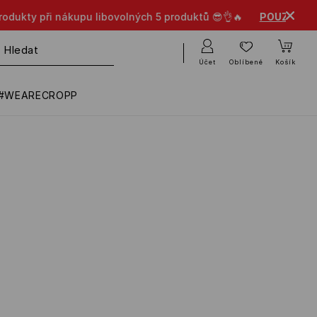
UZE V APLIKACI
Účet
Oblíbené
Košík
#WEARECROPP