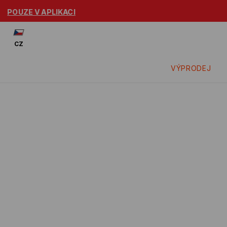
Podívej se: -15% na zl
CZ
VÝPRODEJ