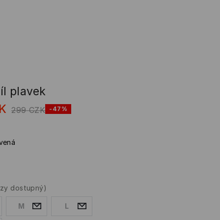
íl plavek
K
299
CZK
-47%
vená
rzy dostupný)
M
L