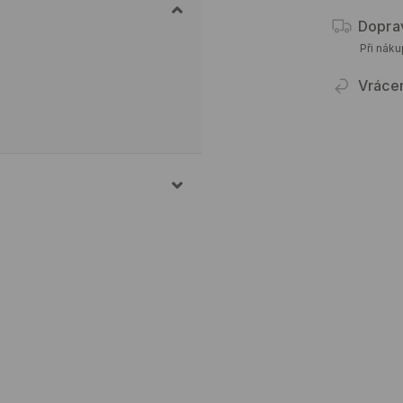
Dopra
Při nák
Vráce