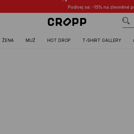
evněné produkty při nákupu libovolných 5 produktů 😎👌🔥
PO
ŽENA
MUŽ
HOT DROP
T-SHIRT GALLERY