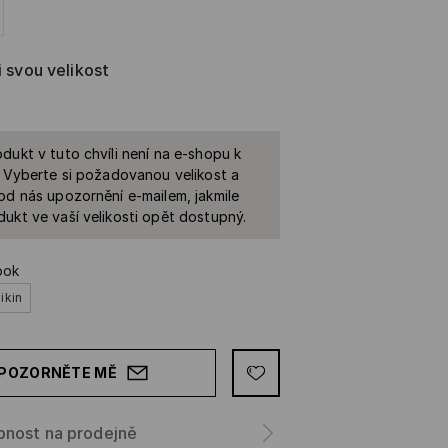
i svou velikost
dukt v tuto chvíli není na e-shopu k
. Vyberte si požadovanou velikost a
od nás upozornění e-mailem, jakmile
ukt ve vaší velikosti opět dostupný.
ook
ikin
POZORNĚTE MĚ
pnost na prodejně