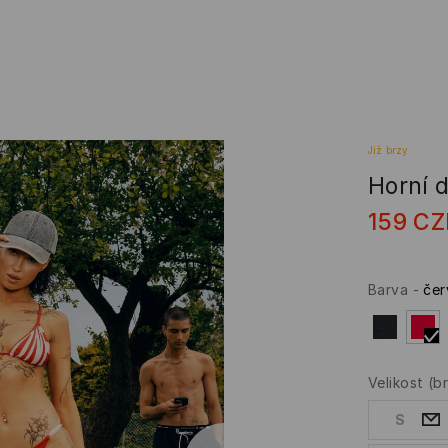
Již brzy
Horní d
159
CZ
Barva
-
čer
Velikost
(b
S