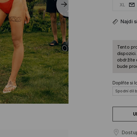
XL
Najdi s
Tento pro
dispozici
obdržíte 
bude prod
Doplňte si l
Spodní díl b
U
Dostu