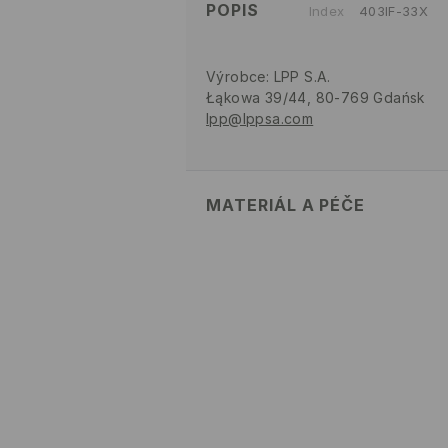
POPIS
Index
403IF-33X
Výrobce
:
LPP S.A.
Łąkowa 39/44, 80-769 Gdańsk
lpp@lppsa.com
MATERIÁL A PÉČE
82% POLYAMID, 18% ELASTAN