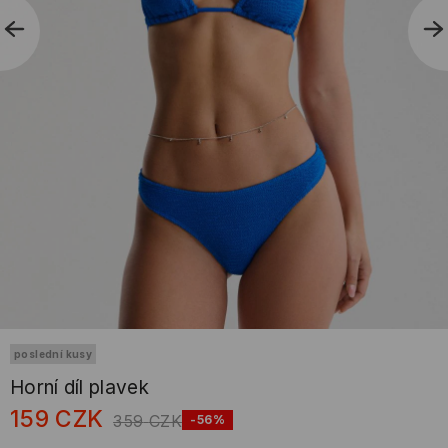
poslední kusy
Horní díl plavek
159
CZK
359
CZK
-56%