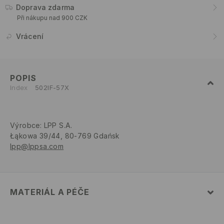
Doprava zdarma
Při nákupu nad 900 CZK
Vrácení
POPIS
Index
502IF-57X
Výrobce
:
LPP S.A.
Łąkowa 39/44, 80-769 Gdańsk
lpp@lppsa.com
MATERIÁL A PÉČE