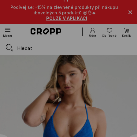
Podívej se: -15% na zlevněné produkty při nákupu
libovolných 5 produktů 😎👌🔥
POUZE V APLIKACI
Účet
Oblíbené
Košík
Menu