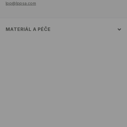
lpp@lppsa.com
MATERIÁL A PÉČE
PRVNÍ MATERIÁL
:
60% BAVLNA, 40% POLYESTER