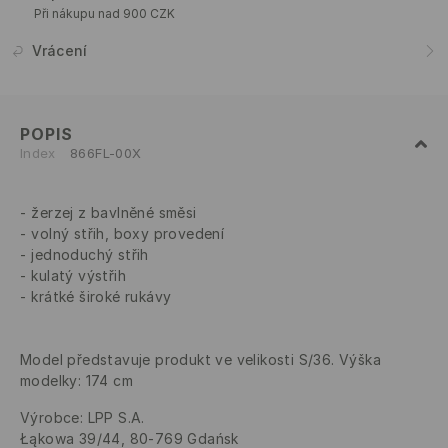
Při nákupu nad 900 CZK
Vrácení
POPIS
Index
866FL-00X
žerzej z bavlněné směsi
volný střih, boxy provedení
jednoduchý střih
kulatý výstřih
krátké široké rukávy
Model představuje produkt ve velikosti S/36. Výška
modelky: 174 cm
Výrobce
:
LPP S.A.
Łąkowa 39/44, 80-769 Gdańsk