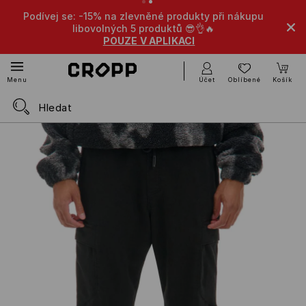
Podívej se: -15% na zlevněné produkty při nákupu
libovolných 5 produktů 😎👌🔥
POUZE V APLIKACI
Účet
Oblíbené
Košík
Menu