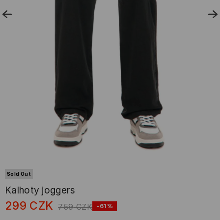
Sold Out
Kalhoty joggers
299
CZK
759
CZK
-61%