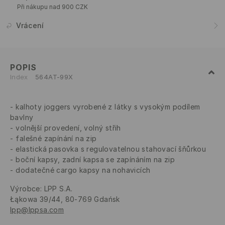
Při nákupu nad 900 CZK
Vrácení
POPIS
Index
564AT-99X
kalhoty joggers vyrobené z látky s vysokým podílem
bavlny
volnější provedení, volný střih
falešné zapínání na zip
elastická pasovka s regulovatelnou stahovací šňůrkou
boční kapsy, zadní kapsa se zapínáním na zip
dodatečné cargo kapsy na nohavicích
Výrobce
:
LPP S.A.
Łąkowa 39/44, 80-769 Gdańsk
lpp@lppsa.com