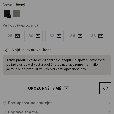
Barva
-
černý
Velikost
(vyprodáno)
28
30
32
34
36
Najdi si svou velikost
Tento produkt v tuto chvíli není na e-shopu k dispozici. Vyberte si
požadovanou velikost a obdržíte od nás upozornění e-mailem,
jakmile bude produkt ve vaší velikosti opět dostupný.
UPOZORNĚTE MĚ
Dostupnost na prodejně
Doprava zdarma