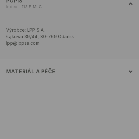
POPIS
Index
113IF-MLC
Výrobce
:
LPP S.A.
Łąkowa 39/44, 80-769 Gdańsk
lpp@lppsa.com
MATERIÁL A PÉČE
PRVNÍ MATERIÁL
:
100% PAPÍR