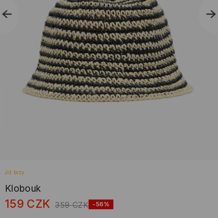
Již brzy
Klobouk
159
CZK
359
CZK
-56%