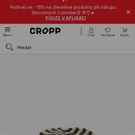
zlevněné produkty při nákupu
-10% na zlevněné produkty př
h 5 produktů 😎👌🔥
produktů
ZE V APLIKACI
POUZE V A
Účet
Oblíbené
Košík
Menu