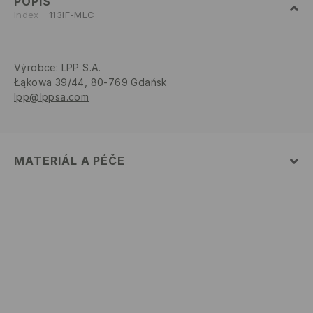
POPIS
Index
113IF-MLC
Výrobce
:
LPP S.A.
Łąkowa 39/44, 80-769 Gdańsk
lpp@lppsa.com
MATERIÁL A PÉČE
PRVNÍ MATERIÁL
:
100% PAPÍR