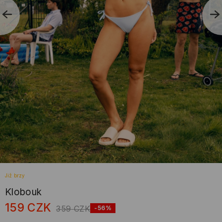
Již brzy
Klobouk
159
CZK
359
CZK
-56%