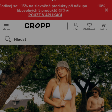
y při nákupu
-10% na zlevněné produkty při nákupu libovol
🔥
produktů 🤩
POUZE V APLIKACI
Účet
Oblíbené
Košík
Menu