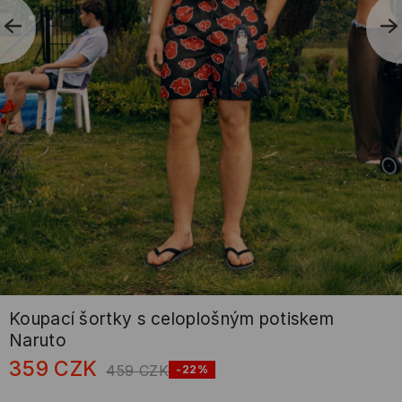
Koupací šortky s celoplošným potiskem
Naruto
359
CZK
459
CZK
-22%