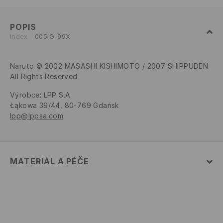
POPIS
Index
005IG-99X
Naruto © 2002 MASASHI KISHIMOTO / 2007 SHIPPUDEN
All Rights Reserved
Výrobce
:
LPP S.A.
Łąkowa 39/44, 80-769 Gdańsk
lpp@lppsa.com
MATERIÁL A PÉČE
100% POLYESTER