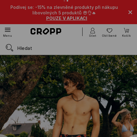
Podívej se: -15% na zlevněné produkty při nákupu
-10% na
libovolných 5 produktů 😎👌🔥
POUZE V APLIKACI
Účet
Oblíbené
Košík
Menu