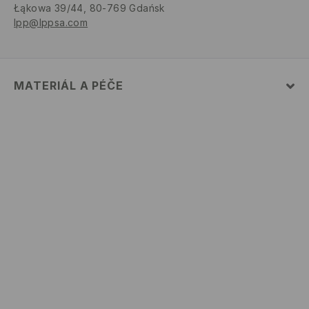
Łąkowa 39/44, 80-769 Gdańsk
lpp@lppsa.com
MATERIÁL A PÉČE
Hlavní materiál
:
100% POLYURETAN
Materiál II
:
100% POLYESTER
NESMÍ SE PRÁT
VÝROBEK SE NESMÍ BĚLIT
VÝROBEK SE NESMÍ SUŠIT V BUBNOVÉ SUŠIČCE
VÝROBEK SE NESMÍ ŽEHLIT
NEČISTIT CHEMICKY