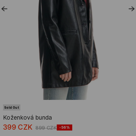
Sold Out
Koženková bunda
399
CZK
899
CZK
-56%