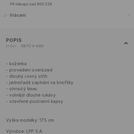
Při nákupu nad 900 CZK
Vrácení
POPIS
Index
087CV-99X
koženka
provedení oversized
dlouhý rovný střih
jednořadé zapínání na knoflíky
ohrnutý límec
volnější dlouhé rukávy
otevřené postranní kapsy
Výška modelky: 175 cm
Výrobce
:
LPP S.A.