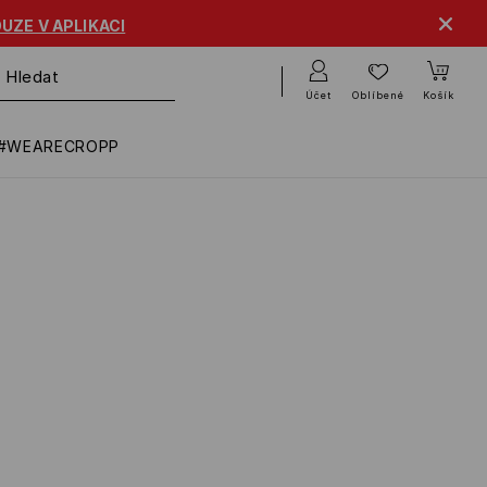
UZE V APLIKACI
Účet
Oblíbené
Košík
#WEARECROPP