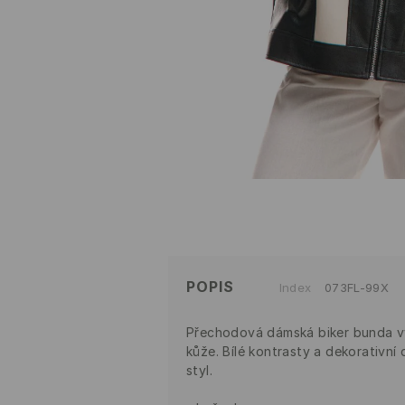
POPIS
Index
073FL-99X
Přechodová dámská biker bunda v
kůže. Bílé kontrasty a dekorativní
styl.