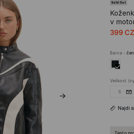
Sold Out
Koženk
v moto
399
C
Barva
-
čer
Velikost
(v
S
Najdi s
Tento pro