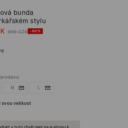
ová bunda
rkářském stylu
ZK
999
CZK
-60%
ný
yprodáno)
M
L
i svou velikost
dukt v tuto chvíli není na e-shopu k