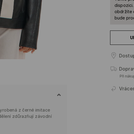
dispozici
obdržíte 
bude prod
U
Dostu
Dopra
Při nák
Vráce
yrobená z černé imitace
 dělení zdůrazňují závodní