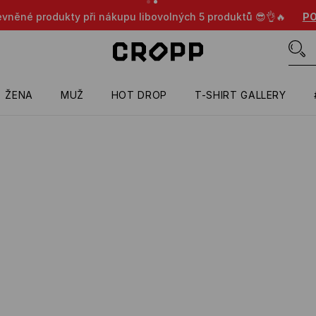
evněné produkty při nákupu libovolných 5 produktů 😎👌🔥
PO
ŽENA
MUŽ
HOT DROP
T-SHIRT GALLERY