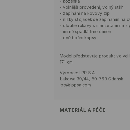
koženka
volnější provedení, volný střih
zapínání na kovový zip
nízký stojáček se zapínáním na 
dlouhé rukávy s manžetami na zi
mírně spadlá linie ramen
dvě boční kapsy
Model představuje produkt ve veli
171 cm
Výrobce
:
LPP S.A.
Łąkowa 39/44, 80-769 Gdańsk
lpp@lppsa.com
MATERIÁL A PÉČE
Hlavní materiál
:
100% POLYURETA