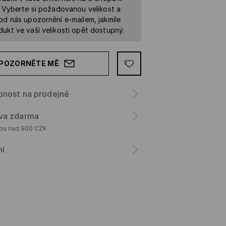
. Vyberte si požadovanou velikost a
od nás upozornění e-mailem, jakmile
ukt ve vaší velikosti opět dostupný.
POZORNĚTE MĚ
pnost na prodejně
va zdarma
upu nad 900 CZK
ní