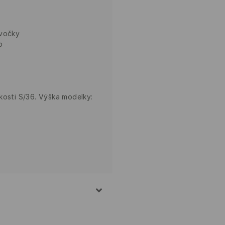
cvočky
p
kosti S/36. Výška modelky:
N