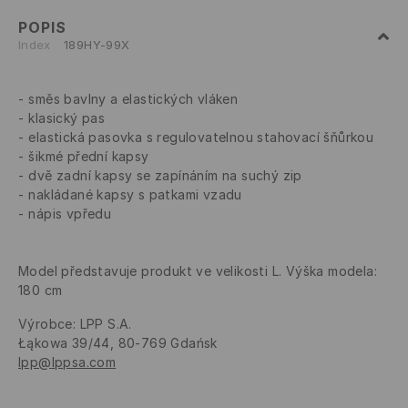
POPIS
Index
189HY-99X
směs bavlny a elastických vláken
klasický pas
elastická pasovka s regulovatelnou stahovací šňůrkou
šikmé přední kapsy
dvě zadní kapsy se zapínáním na suchý zip
nakládané kapsy s patkami vzadu
nápis vpředu
Model představuje produkt ve velikosti L. Výška modela:
180 cm
Výrobce
:
LPP S.A.
Łąkowa 39/44, 80-769 Gdańsk
lpp@lppsa.com