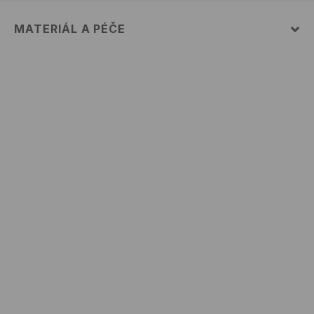
MATERIÁL A PÉČE
PRVNÍ MATERIÁL
:
98% BAVLNA, 2% ELASTAN