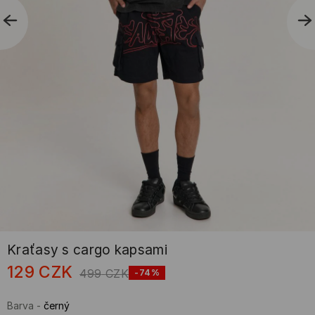
Kraťasy s cargo kapsami
129
CZK
499
CZK
-74%
Barva
-
černý