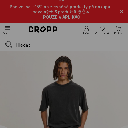
Podívej se: -15% na zlevněné produkty při nákupu
libovolných 5 produktů 😎👌🔥
POUZE V APLIKACI
Účet
Oblíbené
Košík
Menu