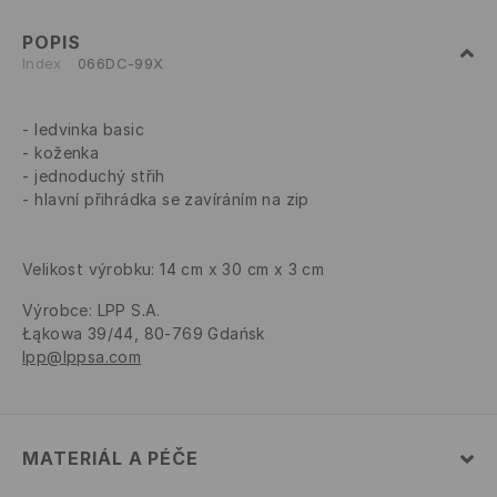
POPIS
Index
066DC-99X
ledvinka basic
koženka
jednoduchý střih
hlavní přihrádka se zavíráním na zip
Velikost výrobku: 14 cm x 30 cm x 3 cm
Výrobce
:
LPP S.A.
Łąkowa 39/44, 80-769 Gdańsk
lpp@lppsa.com
MATERIÁL A PÉČE