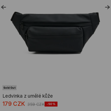
Sold Out
Ledvinka z umělé kůže
179
CZK
359
CZK
-50%