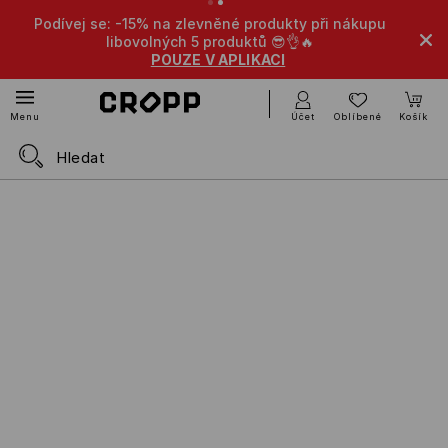
Podívej se: -15% na zlevněné produkty při nákupu
-10
libovolných 5 produktů 😎👌🔥
POUZE V APLIKACI
Účet
Oblíbené
Košík
Menu