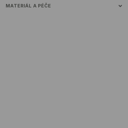
MATERIÁL A PÉČE
PRVNÍ MATERIÁL
:
85% VISKÓZA, 10% LEN, 5% BAVLNA
1. PODEŠÍVKA
:
100% VISKÓZA