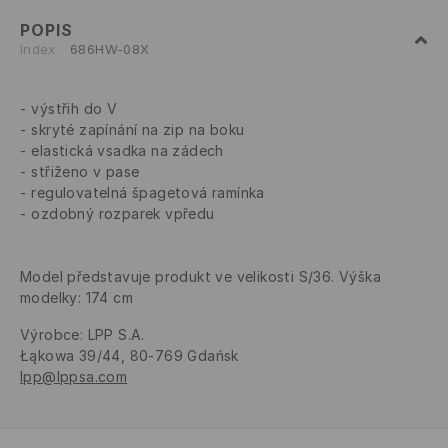
POPIS
Index
686HW-08X
výstřih do V
skryté zapínání na zip na boku
elastická vsadka na zádech
střiženo v pase
regulovatelná špagetová ramínka
ozdobný rozparek vpředu
Model představuje produkt ve velikosti S/36. Výška
modelky: 174 cm
Výrobce
:
LPP S.A.
Łąkowa 39/44, 80-769 Gdańsk
lpp@lppsa.com