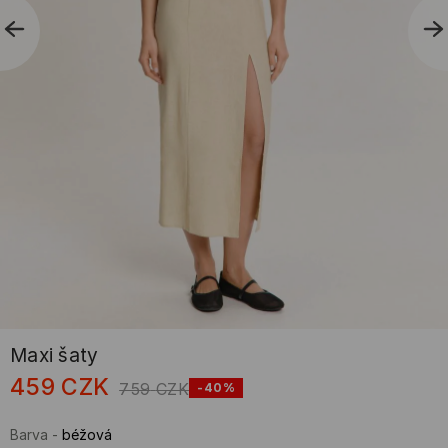
Maxi šaty
459
CZK
759
CZK
-40%
Barva
-
béžová