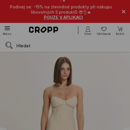
 se: -15% na zlevněné produkty při nákupu
-10% na zlevněn
libovolných 5 produktů 😎👌🔥
POUZE V APLIKACI
Účet
Oblíbené
Košík
Menu