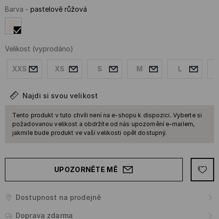
Barva
-
pastelově růžová
Velikost
(vyprodáno)
XXS
XS
S
M
L
Najdi si svou velikost
Tento produkt v tuto chvíli není na e-shopu k dispozici. Vyberte si
požadovanou velikost a obdržíte od nás upozornění e-mailem,
jakmile bude produkt ve vaší velikosti opět dostupný.
UPOZORNĚTE MĚ
Dostupnost na prodejně
Doprava zdarma