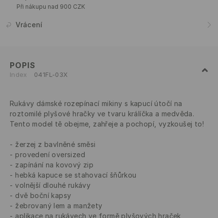
Při nákupu nad 900 CZK
Vrácení
POPIS
Index
041FL-03X
Rukávy dámské rozepínací mikiny s kapucí útočí na
roztomilé plyšové hračky ve tvaru králíčka a medvěda.
Tento model tě obejme, zahřeje a pochopí, vyzkoušej to!
žerzej z bavlněné směsi
provedení oversized
zapínání na kovový zip
hebká kapuce se stahovací šňůrkou
volnější dlouhé rukávy
dvě boční kapsy
žebrovaný lem a manžety
aplikace na rukávech ve formě plyšových hraček