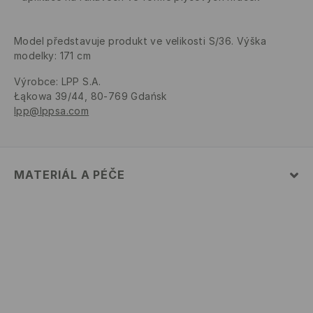
Model představuje produkt ve velikosti S/36. Výška
modelky: 171 cm
Výrobce
:
LPP S.A.
Łąkowa 39/44, 80-769 Gdańsk
lpp@lppsa.com
MATERIÁL A PÉČE
Hlavní materiál
:
60% BAVLNA, 40% POLYESTER
PRÁT V PRAČCE PŘI MAX. TEPLOTĚ 30°C - ŠETRNÝ
PROGRAM
VÝROBEK SE NESMÍ BĚLIT