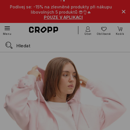
Podívej se: -15% na zlevněné produkty při nákupu
libovolných 5 produktů 😎👌🔥
POUZE V APLIKACI
Účet
Oblíbené
Košík
Menu