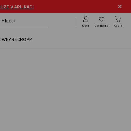
UZE V APLIKACI
Účet
Oblíbené
Košík
#WEARECROPP