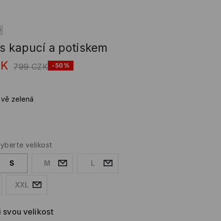
y
 s kapucí a potiskem
ZK
799
CZK
-50%
vě zelená
yberte velikost
S
M
L
XXL
i svou velikost