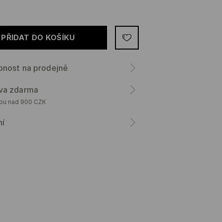
PŘIDAT DO KOŠÍKU
pnost na prodejně
va zdarma
upu nad 900 CZK
ní