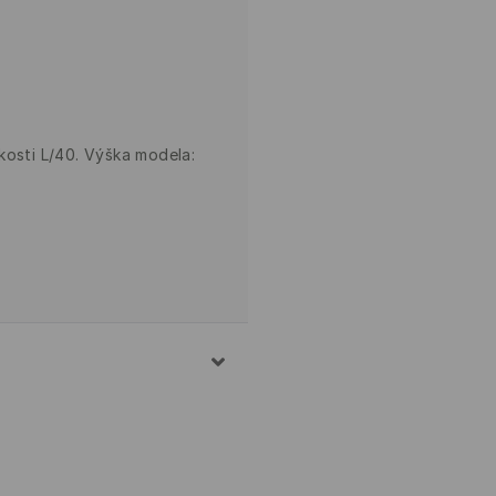
kosti L/40. Výška modela:
% POLYESTER
EPLOTĚ 30°C