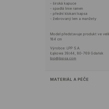
široká kapuce
spadlá linie ramen
přední klokaní kapsa
žebrovaný lem a manžety
Model představuje produkt ve veli
184 cm
Výrobce
:
LPP S.A.
Łąkowa 39/44, 80-769 Gdańsk
lpp@lppsa.com
MATERIÁL A PÉČE
Hlavní materiál
:
52% BAVLNA, 48
PRÁT V PRAČCE PŘI MAX. T