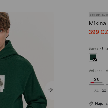
poslední kus
Mikina
399
C
Barva
-
tma
Velikost
-
V
XS
XL
Najdi s