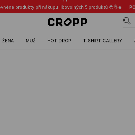
evněné produkty při nákupu libovolných 5 produktů 😎👌🔥
PO
ŽENA
MUŽ
HOT DROP
T-SHIRT GALLERY