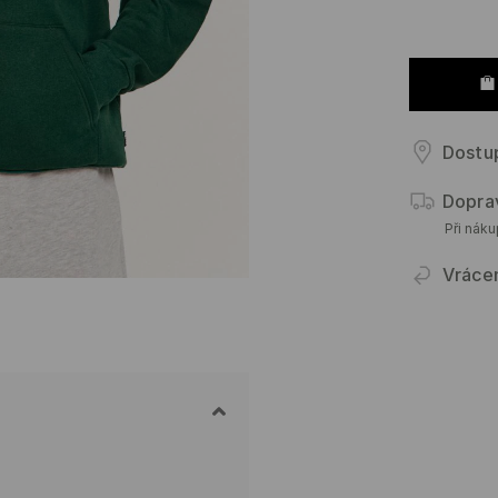
Dostu
Dopra
Při nák
Vráce