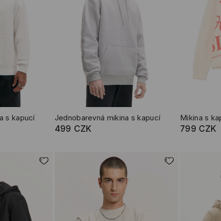
a s kapucí
Jednobarevná mikina s kapucí
499 CZK
799 CZK