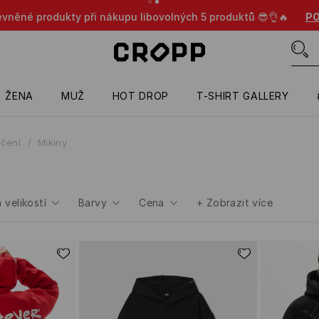
ěné produkty při nákupu libovolných 5 produktů 😎👌🔥
POUZE
ŽENA
MUŽ
HOT DROP
T-SHIRT GALLERY
čení
Mikiny
 velikostí
Barvy
Cena
+
Zobrazit více