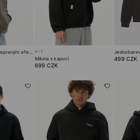
Mikina s kapucí se sepraným efektem
Jednobarev
HIT
Mikina s kapucí
499 CZK
699 CZK