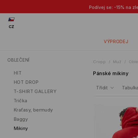
Podívej se: -15% na zlevn
CZ
VÝPRODEJ
OBLEČENÍ
Cropp
Muž
Oble
HIT
Pánské mikiny
HOT DROP
Třídit
Tabulka
T-SHIRT GALLERY
Trička
Kraťasy, bermudy
Baggy
Mikiny