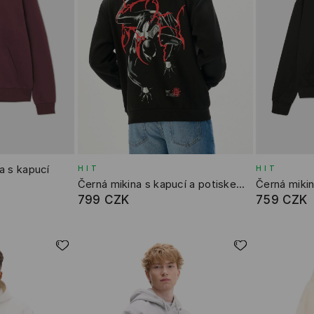
a s kapucí
HIT
HIT
Černá mikina s kapucí a potiskem Black Spider-Man
Černá mikin
799 CZK
759 CZK