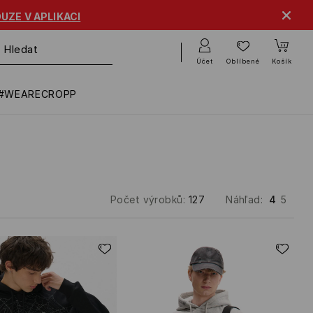
 V APLIKACI
Účet
Oblíbené
Košík
#WEARECROPP
Počet výrobků
:
127
Náhľad
:
4
5