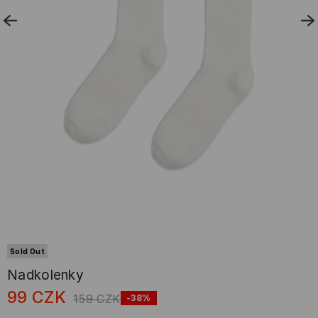
Sold Out
Nadkolenky
99
CZK
159
CZK
-38%