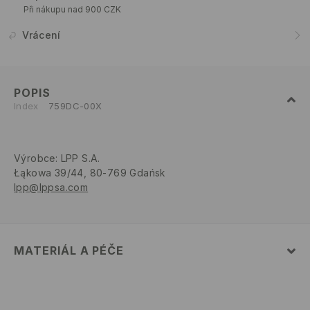
Při nákupu nad 900 CZK
Vrácení
POPIS
Index
759DC-00X
Výrobce
:
LPP S.A.
Łąkowa 39/44, 80-769 Gdańsk
lpp@lppsa.com
MATERIÁL A PÉČE
Hlavní materiál
:
77% BAVLNA, 21% POLYAMID, 2%