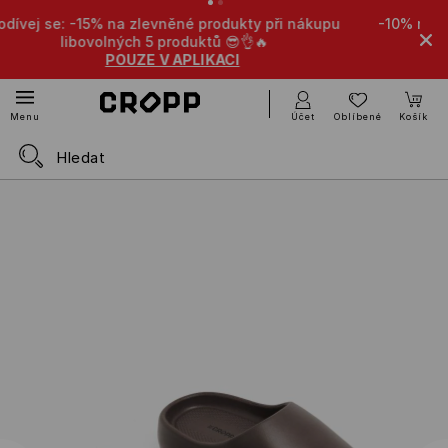
kty při nákupu
-10% na zlevněné produkty při nákupu libo
👌🔥
produktů 🤩
POUZE V APLIKACI
Účet
Oblíbené
Košík
Menu