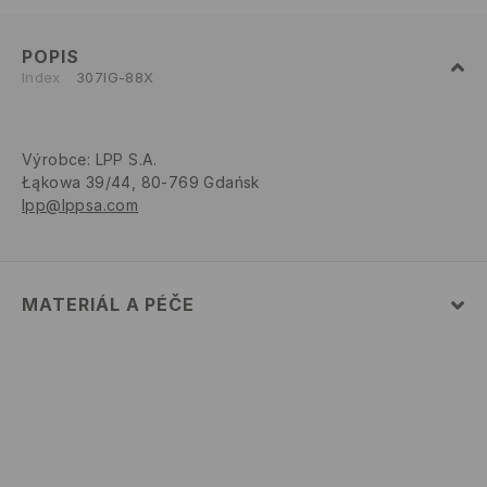
POPIS
Index
307IG-88X
Výrobce
:
LPP S.A.
Łąkowa 39/44, 80-769 Gdańsk
lpp@lppsa.com
MATERIÁL A PÉČE
VRCHNÍ ČÁST
:
100% EVA
STÉLKA
:
100% EVA
PODEŠVA
:
100% EVA